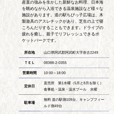
産直の強みを生かした新鮮なお料理、日本海
を眺めながら入浴できる温泉施設など様々な
施設があります。道の駅ちびっ子広場は、木
製遊具のアスレチックがあり、芝生の上で寝
ころんだりすることもできます。ドライブの
疲れを癒し、親子でリフレッシュできるポ
ケットパークです。
所在地
山口県阿武郡阿武町大字奈古2249
ＴＥＬ
08388-2-0355
営業時間
10:00～18:00
直売所 第1水曜（5月と8月を除く）
定休日
食事処・温泉・温水プール 水曜
無料 道の駅側109台、キャンプフィー
駐車場
ルド側49台