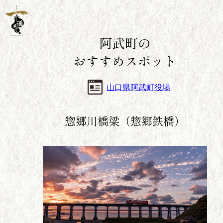
阿武町の
おすすめスポット
山口県阿武町役場
惣郷川橋梁（惣郷鉄橋）