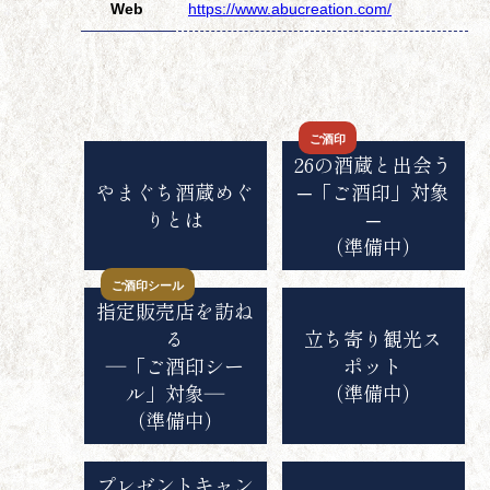
Web
https://www.abucreation.com/
ご酒印
26の酒蔵と出会う
やまぐち酒蔵めぐ
─「ご酒印」対象
りとは
─
（準備中）
ご酒印シール
指定販売店を訪ね
る
立ち寄り観光ス
―「ご酒印シー
ポット
ル」対象―
（準備中）
（準備中）
プレゼントキャン