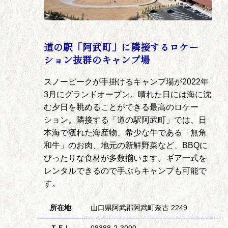
道の駅「阿武町」に隣接するロケー
ション抜群のキャンプ場
スノーピークが手掛けるキャンプ場が2022年
3月にグランドオープン。晴れた日には海に沈
む夕日を眺めることができる最高のロケー
ション。隣接する「道の駅阿武町」では、日
本海で獲れた海産物、希少な牛である「無角
和牛」のお肉、地元の新鮮野菜など、BBQに
ぴったりな食材が多数揃います。ギア一式を
レンタルできるので手ぶらキャンプも可能で
す。
所在地
山口県阿武郡阿武町奈古 2249