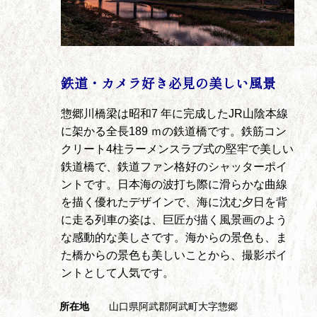
鉄道・カメラ好き必見の美しい風景
惣郷川橋梁は昭和7 年に完成したJR山陰本線
に架かる全長189 ｍの鉄道橋です。鉄筋コン
クリート4柱ラーメンスラブ式の堅牢で美しい
鉄道橋で、鉄道ファン格好のシャッターポイ
ントです。日本海の波打ち際に滑らかな曲線
を描く優れたデザインで、海に沈む夕日を背
に走る列車の姿は、巨匠が描く風景画のよう
な感動的な美しさです。海からの景色も、ま
た橋からの景色も美しいことから、撮影ポイ
ントとして人気です。
所在地
山口県阿武郡阿武町大字惣郷