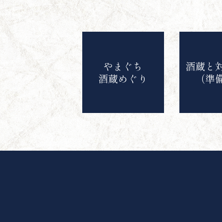
やまぐち
酒蔵と
酒蔵めぐり
（準