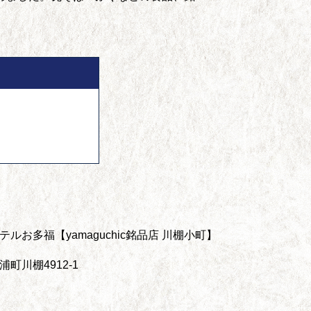
ルお多福【yamaguchic銘品店 川棚小町】
町川棚4912-1