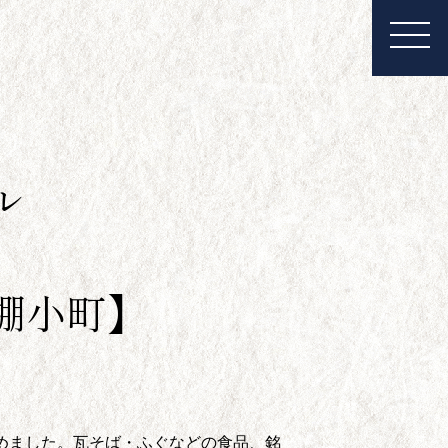
ル
川棚小町】
集めました。瓦そば・ふぐなどの食品、銘