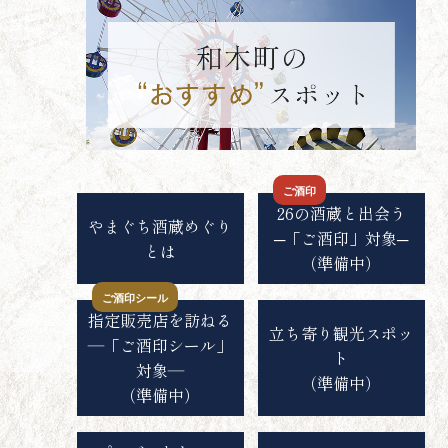
ご酒印
26の酒蔵と出会う
やまぐち酒蔵めぐり
─「ご酒印」対象─
とは
（準備中）
ご酒印シール
指定販売店を訪ねる
立ち寄り観光スポッ
―「ご酒印シール」
ト
対象―
（準備中）
（準備中）