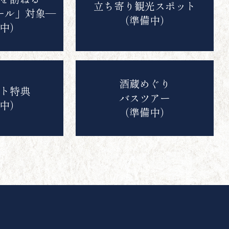
立ち寄り観光スポット
ール」対象―
（準備中）
中）
酒蔵めぐり
ト特典
バスツアー
中）
（準備中）