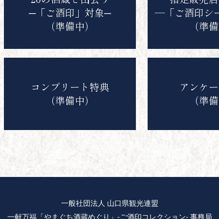
─「ご酒印」対象─
―「ご酒印シ
（準備中）
（準備
コンプリート特典
アンケー
（準備中）
（準備
一般社団法人 山口県観光連盟
一献万福「やまぐち酒蔵めぐり」-ご酒印コレクション- 事務局